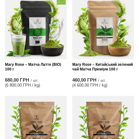
Mary Rose – Матча Латте (BIO)
Mary Rose – Китайський зелений
100 г
чай Матча Преміум 100 г
680,00 ГРН
460,00 ГРН
/
шт.
/
шт.
(6 800,00 ГРН / kg
)
(4 600,00 ГРН / kg
)