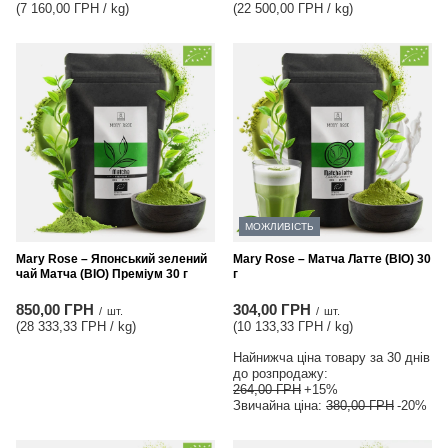
(7 160,00 ГРН / kg
)
(22 500,00 ГРН / kg
)
МОЖЛИВІСТЬ
Mary Rose – Японський зелений
Mary Rose – Матча Латте (BIO) 30
чай Матча (BIO) Преміум 30 г
г
850,00 ГРН
304,00 ГРН
/
шт.
/
шт.
(28 333,33 ГРН / kg
)
(10 133,33 ГРН / kg
)
Найнижча ціна товару за 30 днів
до розпродажу:
264,00 ГРН
+15%
Звичайна ціна:
380,00 ГРН
-20%