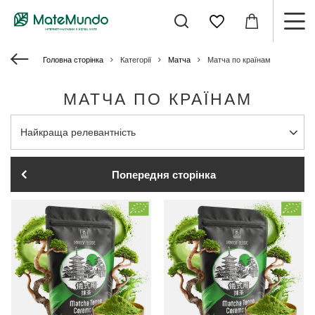
Головна сторінка
Категорії
Матча
Матча по країнам
МАТЧА ПО КРАЇНАМ
Змінити сортування
Найкраща релевантність
Попередня сторінка