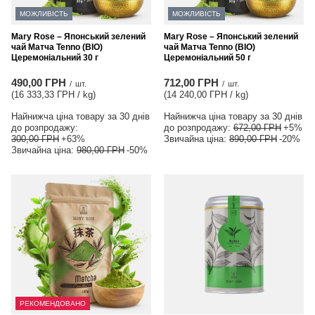
МОЖЛИВІСТЬ
МОЖЛИВІСТЬ
Mary Rose – Японський зелений
Mary Rose – Японський зелений
чай Матча Tenno (BIO)
чай Матча Tenno (BIO)
Церемоніальний 30 г
Церемоніальний 50 г
490,00 ГРН
712,00 ГРН
/
шт.
/
шт.
(16 333,33 ГРН / kg
)
(14 240,00 ГРН / kg
)
Найнижча ціна товару за 30 днів
Найнижча ціна товару за 30 днів
до розпродажу:
до розпродажу:
672,00 ГРН
+5%
300,00 ГРН
+63%
Звичайна ціна:
890,00 ГРН
-20%
Звичайна ціна:
980,00 ГРН
-50%
РЕКОМЕНДОВАНО