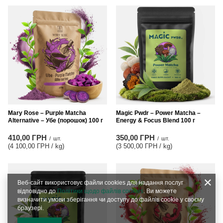
Mary Rose – Purple Matcha
Magic Pwdr – Power Matcha –
Alternative – Убе (порошок) 100 г
Energy & Focus Blend 100 г
410,00 ГРН
350,00 ГРН
/
шт.
/
шт.
(4 100,00 ГРН / kg
)
(3 500,00 ГРН / kg
)
Веб-сайт використовує файли cookies для надання послуг
відповідно до
Політики щодо файлів cookies
. Ви можете
визначити умови зберігання чи доступу до файлів cookie у своєму
браузері.