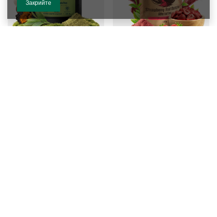
Закрийте
Magic Pwdr – Power Matcha –
Mary Rose – Red Matcha
Energy & Focus Blend 30 г
Alternative – Полуниця (порошок)
100 г
280,00 ГРН
/
шт.
550,00 ГРН
(9 333,33 ГРН / kg
)
/
шт.
(5 500,00 ГРН / kg
)
Mary Rose – Red Matcha
Mary Rose – Yellow Matcha
Alternative – Полуниця (порошок)
Alternative – Манго (порошок) 50 г