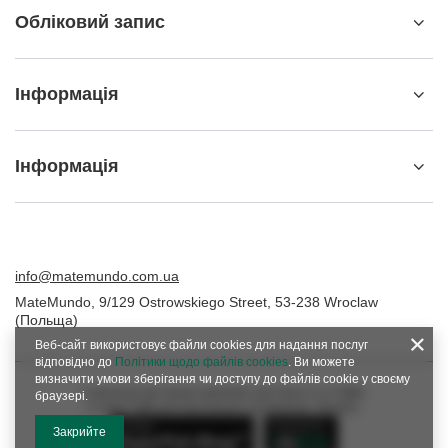
Обліковий запис
Інформація
Інформація
info@matemundo.com.ua
MateMundo
,
9/129 Ostrowskiego Street
,
53-238
Wroclaw
(Польща)
Веб-сайт використовує файли cookies для надання послуг
відповідно до
Політики щодо файлів cookies
. Ви можете
визначити умови зберігання чи доступу до файлів cookie у своєму
У магазині ми представляємо ціни брутто (з ПДВ).
браузері.
Ставки ПДВ для внутрішніх споживачів:
Україна
.
Закрийте