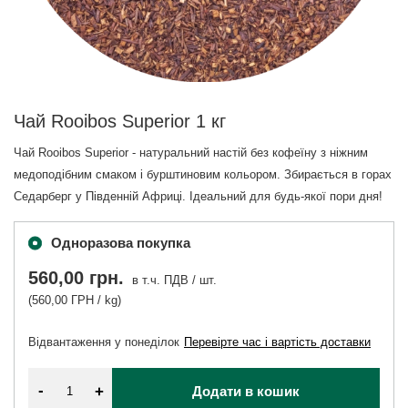
Чай Rooibos Superior 1 кг
Чай Rooibos Superior - натуральний настій без кофеїну з ніжним
медоподібним смаком і бурштиновим кольором. Збирається в горах
Седарберг у Південній Африці. Ідеальний для будь-якої пори дня!
Одноразова покупка
560,00 грн.
в т.ч. ПДВ
/
шт.
(560,00 ГРН / kg)
Відвантаження
у понеділок
Перевірте час і вартість доставки
-
+
Додати в кошик