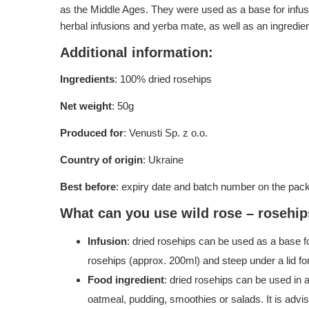
as the Middle Ages. They were used as a base for infusio
herbal infusions and yerba mate, as well as an ingredie
Additional information:
Ingredients
: 100% dried rosehips
Net weight
: 50g
Produced for
: Venusti Sp. z o.o.
Country of origin
: Ukraine
Best before
: expiry date and batch number on the pac
What can you use wild rose – rosehip
Infusion
: dried rosehips can be used as a base fo
rosehips (approx. 200ml) and steep under a lid fo
Food ingredient
: dried rosehips can be used in 
oatmeal, pudding, smoothies or salads. It is advi