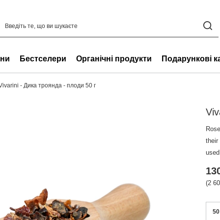
ни
Бестселери
Органічні продукти
Подарункові к
Vivarini - Дика троянда - плоди 50 г
Viv
Rose
their
used 
130
(2 6
50