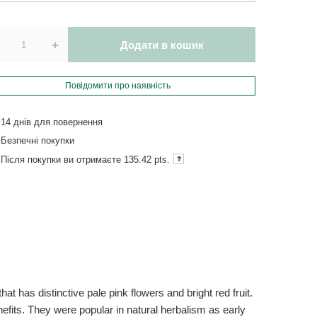
+
Додати в кошик
Повідомити про наявність
14
днів для повернення
Безпечні покупки
Після покупки ви отримаєте
135.42 pts.
at has distinctive pale pink flowers and bright red fruit.
enefits. They were popular in natural herbalism as early