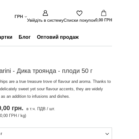
ГРН
Увійдіть в систему
Списки покупок
0,00 ГРН
артки
Блог
Оптовий продаж
arini - Дика троянда - плоди 50 г
hips are a true treasure trove of flavour and aroma. Thanks to
 delicately sweet yet sour flavour accents, they are widely
as an addition to infusions and dishes.
,00 грн.
в т.ч. ПДВ
/
шт.
00,00 ГРН / kg)
 г