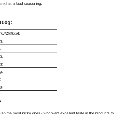
used as a food seasoning.
 100g:
kJ/260kcal;
g,
;
g,
g;
g;
;
g.
?
en the most picky ones - who want excellent taste in the products they