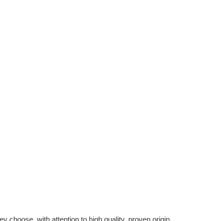
 choose, with attention to high quality, proven origin