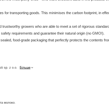
tes for transporting goods. This minimises the carbon footprint, in e
and trustworthy growers who are able to meet a set of rigorous standar
d safety requirements and guarantee their natural origin (no GMO!).
 sealed, food-grade packaging that perfectly protects the contents fro
ti sp. z o.o.
Більше
 та молоко.