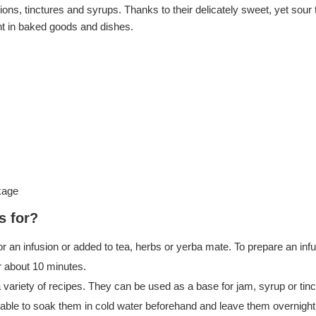
ns, tinctures and syrups. Thanks to their delicately sweet, yet sour t
nt in baked goods and dishes.
kage
s for?
r an infusion or added to tea, herbs or yerba mate. To prepare an infu
r about 10 minutes.
a variety of recipes. They can be used as a base for jam, syrup or tin
sable to soak them in cold water beforehand and leave them overnight