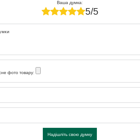
Ваша думка:
5/5
думки
сне фото товару:
Надішліть свою думку