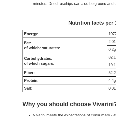
minutes. Dried rosehips can also be ground and 
Nutrition facts per
Energy:
1077
2.01
Fat:
of which: saturates:
0.2g
82.1
Carbohydrates:
of which sugars:
19.1
Fiber:
52.2
Protein:
4.4g
Salt:
0.01
Why you should choose Vivarini
Vivarini meets the expectations of consumers - ev