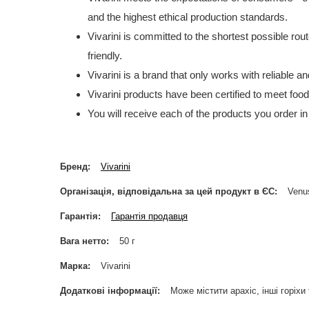
and the highest ethical production standards.
Vivarini is committed to the shortest possible rou
friendly.
Vivarini is a brand that only works with reliable 
Vivarini products have been certified to meet foo
You will receive each of the products you order in
Бренд
Vivarini
Організація, відповідальна за цей продукт в ЄС
Venus
Гарантія
Гарантія продавця
Вага нетто
50 г
Марка
Vivarini
Додаткові інформації
Може містити арахіс, інші горіхи