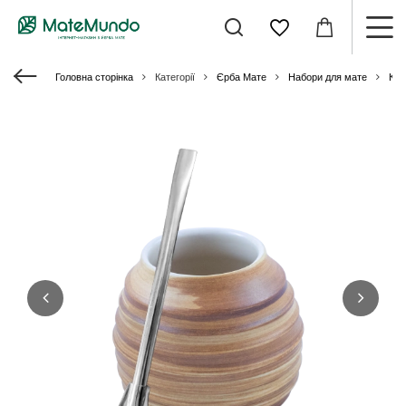
Головна сторінка
Категорії
Єрба Мате
Набори для мате
Кал