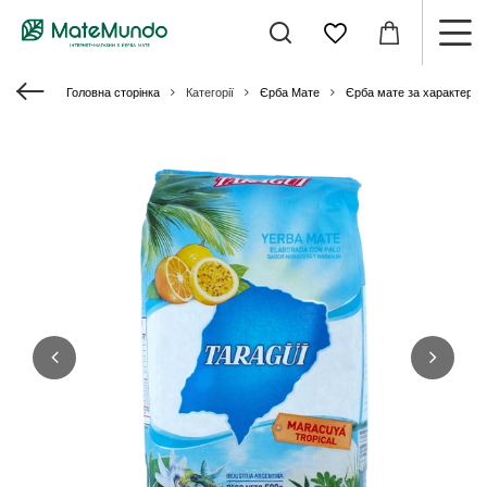
Головна сторінка
Категорії
Єрба Мате
Єрба мате за характери