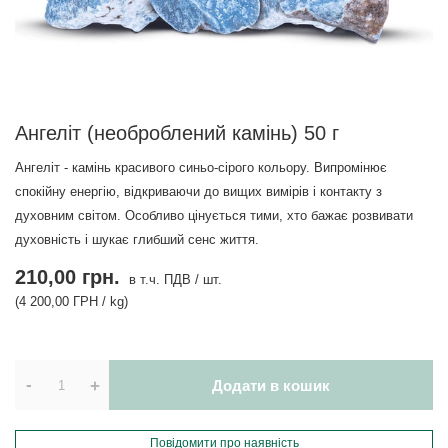
Ангеліт (необроблений камінь) 50 г
Ангеліт - камінь красивого синьо-сірого кольору. Випромінює
спокійну енергію, відкриваючи до вищих вимірів і контакту з
духовним світом. Особливо цінується тими, хто бажає розвивати
духовність і шукає глибший сенс життя.
210,00 грн.
в т.ч. ПДВ
/
шт.
(4 200,00 ГРН / kg)
-
+
Додати в кошик
Повідомити про наявність