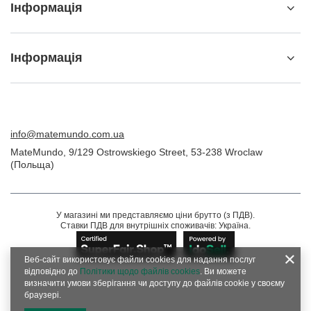
Інформація
Інформація
info@matemundo.com.ua
MateMundo
,
9/129 Ostrowskiego Street
,
53-238
Wroclaw
(Польща)
У магазині ми представляємо ціни брутто (з ПДВ).
Ставки ПДВ для внутрішніх споживачів:
Україна
.
Веб-сайт використовує файли cookies для надання послуг
відповідно до
Політики щодо файлів cookies
. Ви можете
визначити умови зберігання чи доступу до файлів cookie у своєму
браузері.