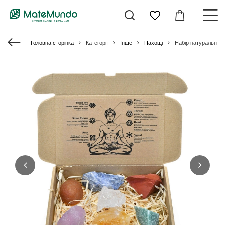
Головна сторінка
Категорії
Інше
Пахощі
Набір натуральних к