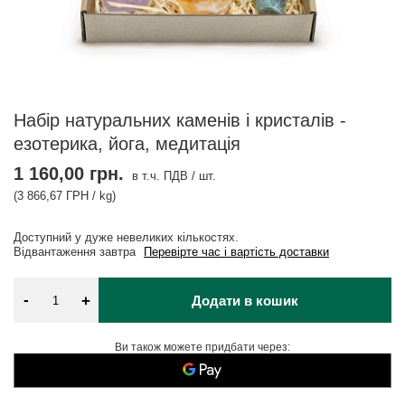
Набір натуральних каменів і кристалів -
езотерика, йога, медитація
1 160,00 грн.
в т.ч. ПДВ
/
шт.
(3 866,67 ГРН / kg)
Доступний у дуже невеликих кількостях
Відвантаження
завтра
Перевірте час і вартість доставки
-
+
Додати в кошик
Ви також можете придбати через: