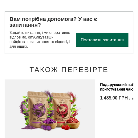
Вам потрібна допомога? У вас є
запитання?
Задайте питання, і ми оперативно
відповімо, опублікувавши
Поставити запитання
найцікавіші запитання та відповіді
для інших.
ТАКОЖ ПЕРЕВІРТЕ
Подарунковий набір
приготування чаю м
1 485,00 ГРН
/
вст