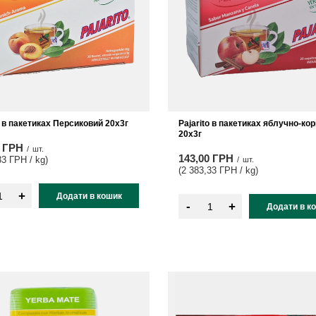
o в пакетиках Персиковий 20х3г
Pajarito в пакетиках яблучно-ко
20x3г
0 ГРН
/
шт.
143,00 ГРН
33 ГРН / kg
)
/
шт.
(2 383,33 ГРН / kg
)
+
Додати в кошик
-
+
Додати в к