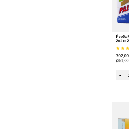
Йерба М
2x1 кг 2
702,0
(351,00
-