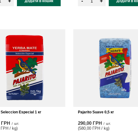
-
+
+
Додати в кошик
Додати в к
 Seleccion Especial 1 кг
Pajarito Suave 0,5 кг
0 ГРН
290,00 ГРН
/
шт.
/
шт.
 ГРН / kg
)
(580,00 ГРН / kg
)