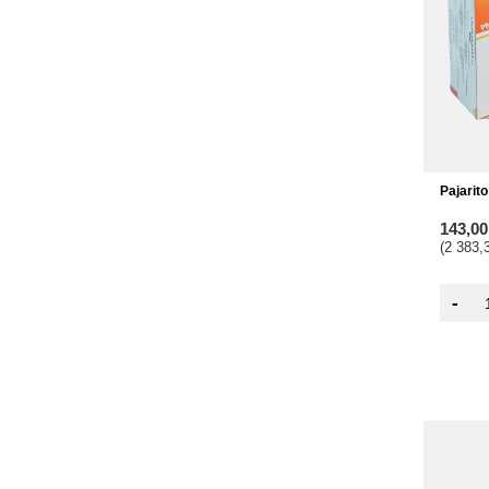
Pajarit
143,0
(2 383,
-