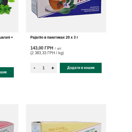
uarani +
Pajarito в пакетиках 20 x 3 г
143,00 ГРН
/
шт.
(2 383,33 ГРН / kg
)
-
+
Додати в кошик
ошик