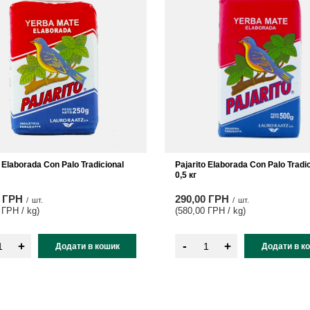
o Elaborada Con Palo Tradicional
Pajarito Elaborada Con Palo Tradi
0,5 кг
0 ГРН
290,00 ГРН
/
шт.
/
шт.
 ГРН / kg
)
(580,00 ГРН / kg
)
-
+
+
Додати в кошик
Додати в к