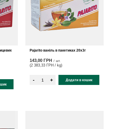
рицевих
Pajarito ваніль в пакетиках 20x3г
143,00 ГРН
/
шт.
(2 383,33 ГРН / kg
)
-
+
Додати в кошик
ошик