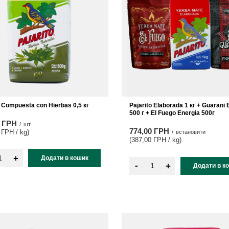
o Compuesta con Hierbas 0,5 кг
Pajarito Elaborada 1 кг + Guarani 
500 г + El Fuego Energia 500г
0 ГРН
/
шт.
774,00 ГРН
 ГРН / kg
)
/
встановити
(387,00 ГРН / kg
)
+
Додати в кошик
-
+
Додати в к