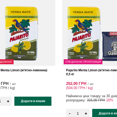
НДОВАНО
СПЕЦІАЛЬНА ПРОПОЗИЦІЯ
o Menta Limon (м’ятно-лимонна)
Pajarito Menta Limon (м’ятно-ли
0,5 кг
0 ГРН
252,00 ГРН
/
шт.
/
шт.
 ГРН / kg
)
(504,00 ГРН / kg
)
Найнижча ціна товару за 30 дні
розпродажу:
315,00 ГРН
-20%
+
Додати в кошик
-
+
Додати в к