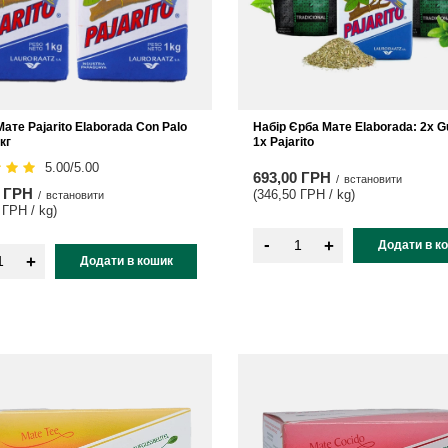
ате Pajarito Elaborada Con Palo
Набір Єрба Мате Elaborada: 2x G
кг
1x Pajarito
5.00/5.00
693,00 ГРН
/
встановити
0 ГРН
(346,50 ГРН / kg
)
/
встановити
 ГРН / kg
)
-
+
Додати в к
+
Додати в кошик