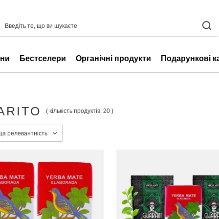
ни
Бестселери
Органічні продукти
Подарункові к
ARITO
( кількість продуктів:
20
)
 сортування
а релевантність