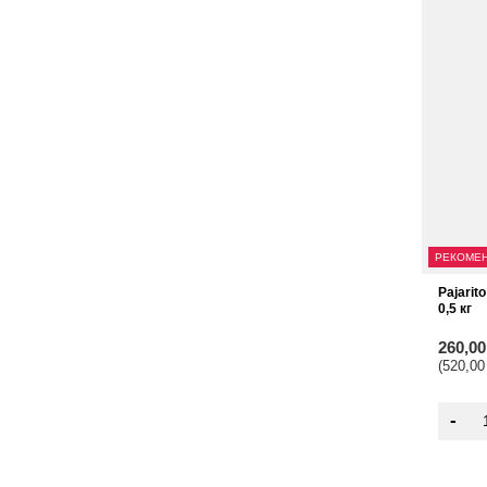
РЕКОМЕ
Pajarit
0,5 кг
260,0
(520,00
-