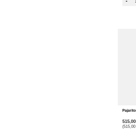
-
Pajarito
515,0
(515,00