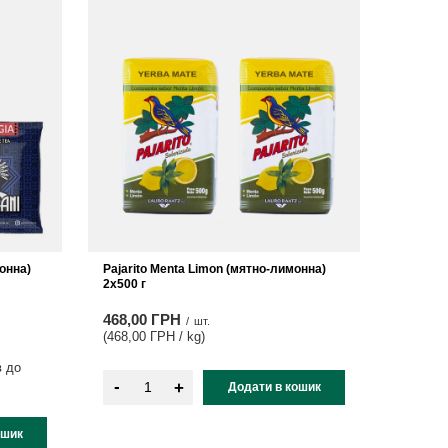
монна)
Pajarito Menta Limon (мятно-лимонна)
2x500 г
468,00 ГРН
/
шт.
(468,00 ГРН / kg
)
в до
-
+
Додати в кошик
ошик