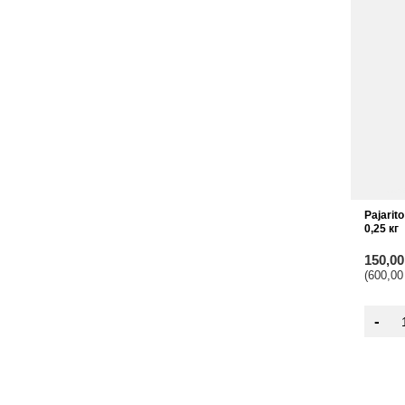
Pajarit
0,25 кг
150,0
(600,00
-