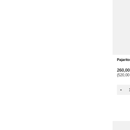
Pajarit
260,0
(520,00
-