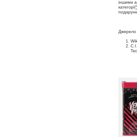
іншими ак
категорії
подарунк
Джерело 
Wik
C.I
Tec