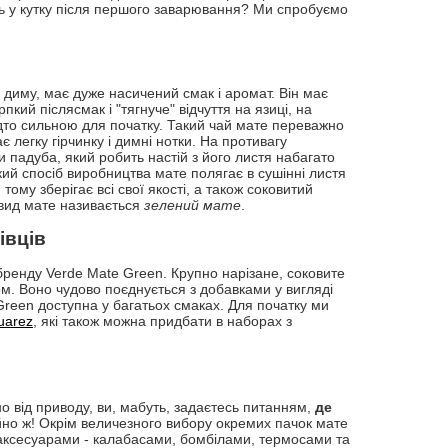
сь у кутку після першого заварювання? Ми спробуємо
диму, має дуже насичений смак і аромат. Він має
кий післясмак і "тягнуче" відчуття на язиці, на
адто сильною для початку. Такий чай мате переважно
 легку гірчинку і димні нотки. На противагу
 падуба, який робить настій з його листя набагато
кий спосіб виробництва мате полягає в сушінні листя
ому зберігає всі свої якості, а також соковитий
овид мате називається
зелений мате
.
івців
ренду Verde Mate Green. Крупно нарізане, соковите
м. Воно чудово поєднується з добавками у вигляді
Green доступна у багатьох смаках. Для початку ми
uarez
, які також можна придбати в наборах з
о від приводу, ви, мабуть, задаєтесь питанням,
де
но ж! Окрім величезного вибору окремих пачок мате
з аксесуарами - калабасами, бомбілами, термосами та