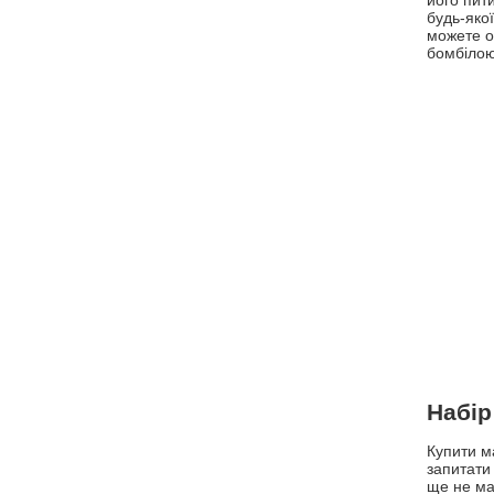
його пит
будь-яко
можете о
бомбілою
Набір
Купити ма
запитати
ще не ма