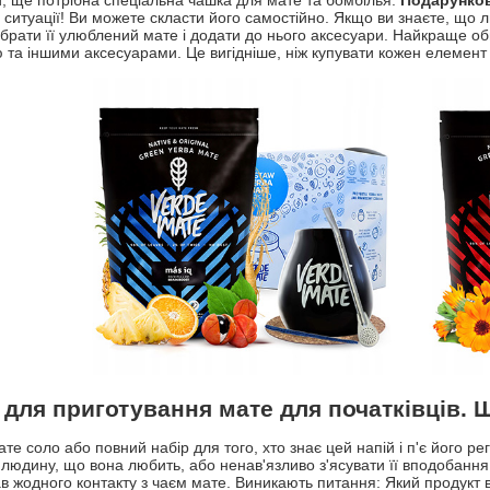
и, ще потрібна спеціальна чашка для мате та бомбілья.
Подарунков
ї ситуації! Ви можете скласти його самостійно. Якщо ви знаєте, що 
брати її улюблений мате і додати до нього аксесуари. Найкраще о
 та іншими аксесуарами. Це вигідніше, ніж купувати кожен елемент
 для приготування мате для початківців. 
те соло або повний набір для того, хто знає цей напій і п'є його р
 людину, що вона любить, або ненав'язливо з'ясувати її вподобання
в жодного контакту з чаєм мате. Виникають питання: Який продукт 