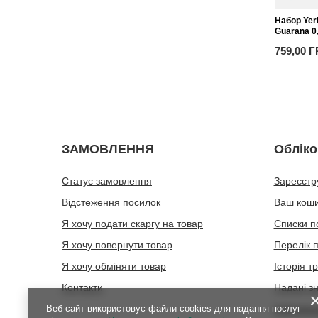
Набор Yer
Guarana 0,
759,00 
ЗАМОВЛЕННЯ
Обліко
Статус замовлення
Зареєстр
Відстеження посилок
Ваш кош
Я хочу подати скаргу на товар
Списки п
Я хочу повернути товар
Перелік 
Я хочу обміняти товар
Історія т
Контакти
Надані з
Веб-сайт використовує файли cookies для надання послуг
Інформац