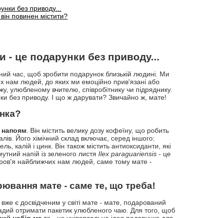
унки без приводу...
 він повинен містити?
 - це подарунки без приводу...
арний час, щоб зробити подарунок близькій людині. Ми
х нам людей, до яких ми емоційно прив'язані або
джу, улюбленому вчителю, співробітнику чи підряднику.
нки без приводу. І що ж дарувати? Звичайно ж, мате!
унка?
 напоям
. Він містить велику дозу кофеїну, що робить
алів. Його хімічний склад включає, серед іншого:
ель, калій і цинк. Він також містить антиоксиданти, які
мутний напій із зеленого листя
Ilex paraguariensis
- це
доров'я найближчих нам людей, саме тому мате -
ювання мате - саме те, що треба!
 вже є досвідченим у світі мате - мате, подарований
адий отримати пакетик улюбленого чаю. Для того, щоб