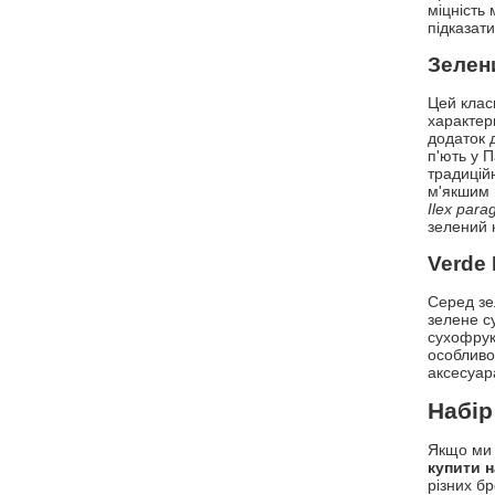
міцність
підказат
Зелен
Цей клас
характерн
додаток 
п'ють у П
традицій
м'якшим 
Ilex para
зелений 
Verde 
Серед зе
зелене с
сухофрук
особливо
аксесуар
Набір
Якщо ми 
купити н
різних б