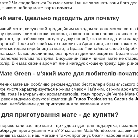
 мате? Чи сподобається їм смак мате і чи не залишать вони його де
и, з якого набору мате варто
почати
.
ий мате. Ідеально підходить для початку
ичний мате, висушений традиційним методом за допомогою вогню і 
у гірчинку і димні нотки вогнища, а кожен ковток напою залишає терп
до того, що забезпечує потужну дозу енергії, яка може здатися зан
арагваї. Трохи м'якший мате походить з Аргентини, але він також має
ним методам виробництва мате, в Бразилії винайшли спосіб обробки
на смак, більш рослинним, без гіркоти і димних акцентів. Бразильсь
guariensis
теплим повітрям. Висушений таким чином, мате не старіє, т
колір. Він має свіжий аромат, який нагадує скошену траву. Цей різн
Mate Green - м'який мате для любителів-початк
лених мате ми особливо рекомендуємо бестселери бразильського б
ухе листя характеризується ніжним смаком і м'яким, свіжим аромато
тів, трав і натуральних ароматизаторів, тому продукція Verde Mate 
 рекомендуємо фруктові композиції
Frutos Tropicales
та
Cactus de J
ами, необхідними для приготування та вживання мате.
 для приготування мате - де купити?
переконали вас, що мате - це чудова ідея для подарунка, незалежн
абір
для приготування мате? У магазині MateMundo.com.ua, звичай
рендів та смаків, наш магазин також пропонує безліч наборів мате 