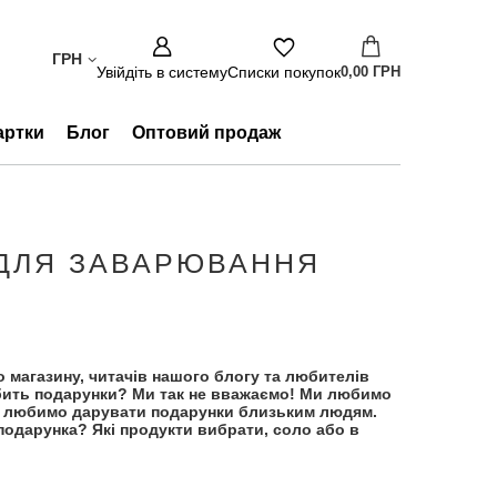
ГРН
Увійдіть в систему
Списки покупок
0,00 ГРН
артки
Блог
Оптовий продаж
 ДЛЯ ЗАВАРЮВАННЯ
 магазину, читачів нашого блогу та любителів
любить подарунки? Ми так не вважаємо! Ми любимо
и любимо дарувати подарунки близьким людям.
подарунка? Які продукти вибрати, соло або в