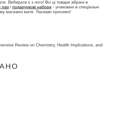
. Вибирати є з чого! Всі ці товари зібрані в
я пар
і
подарункові набори
- упаковані в спеціальні
ому магазині мате. Ласкаво просимо!
hensive Review on Chemistry, Health Implications, and
АНО