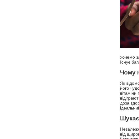
хочемо за
Існує баг
Чому н
Як відом
його чудо
вітаміни 
відіграю
доза здо
ідеальни
Шукаєт
Незалежн
від щиро