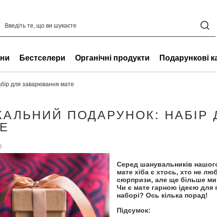
ни
Бестселери
Органічні продукти
Подарункові к
абір для заварювання мате
КАЛЬНИЙ ПОДАРУНОК: НАБІР
Е
0
Серед шанувальників нашого
мате хіба є хтось, хто не 
сюрпризи, але ще більше м
Чи є мате гарною ідеєю для 
наборі? Ось кілька порад!
Підсумок: