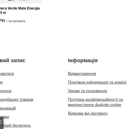
bera Verde Mate Energia
5 кг
ГРН
/
встановити
вий запис
Інформація
уватися
Відвантаження
ик
Платіжна інформація та комісії
окупок
Умови та положення
придбаних товарів
Політика конфіденційності та
використання файлів cookie
ранзакцій
Відмова від договору
нижки
ійний бюлетень