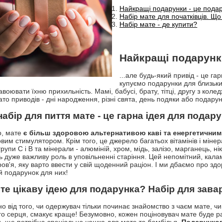
Найкращі подарунки - це подар
Набір мате для початківців. Що
Набір мате - де купити?
Найкращі подарунки
...але будь-який привід - це г
купуємо подарунки для близьки
воювати їхню прихильність. Мамі, бабусі, брату, тітці, другу з коле
ато приводів - дні народження, різні свята, день подяки або подару
абір для пиття мате - це гарна ідея для подар
о, мате
є більш здоровою альтернативою каві та енергетичним
вим стимулятором. Крім того, це джерело багатьох вітамінів і мінер
групи С і В та мінерали - алюміній, хром, мідь, залізо, марганець, нік
ть дуже важливу роль в уповільненні старіння. Цей непомітний, кала
ров'я, яку варто ввести у свій щоденний раціон. І ми дбаємо про з
й подарунок для них!
е цікаву ідею для подарунка? Набір для завар
о від того, чи одержувач тільки починає знайомство з чаєм мате, чи
го серця, смакує краще! Безумовно, кожен поціновувач мате буде р