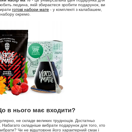
ий набір ма
те - це універсальна ідея подарунка для
любить людина, якій збираєтеся зробити подарунок, ви
бирати
готові набори мате
- у комплекті з калабашем,
 набору окремо.
Що в нього має входити?
егулярно, не складе великих труднощів. Достатньо
. Набагато складніше вибрати подарунок для того, хто
вибрати? Чи не відштовхне його характерний смак і